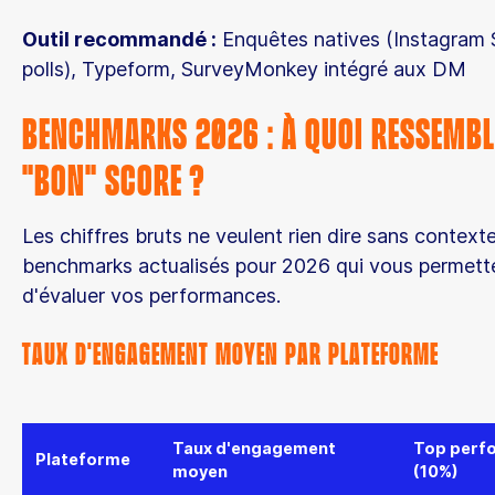
Outil recommandé :
Enquêtes natives (Instagram 
polls), Typeform, SurveyMonkey intégré aux DM
Benchmarks 2026 : À quoi ressembl
"bon" score ?
Les chiffres bruts ne veulent rien dire sans contexte.
benchmarks actualisés pour 2026 qui vous permett
d'évaluer vos performances.
Taux d'engagement moyen par plateforme
Taux d'engagement
Top perf
Plateforme
moyen
(10%)