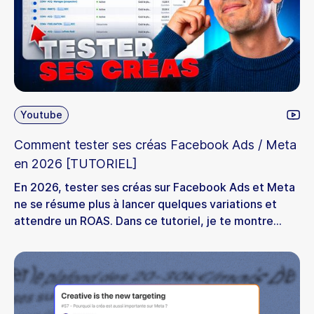
Youtube
Comment tester ses créas Facebook Ads / Meta
en 2026 [TUTORIEL]
En 2026, tester ses créas sur Facebook Ads et Meta
ne se résume plus à lancer quelques variations et
attendre un ROAS. Dans ce tutoriel, je te montre
comment structurer un vrai système de testing
créatif adapté aux nouvelles logiques d’algorithme, à
la diversité conceptuelle et aux exigences
d’Andromeda. On parle framework de test,
séparation testing et scaling, lecture des métriques