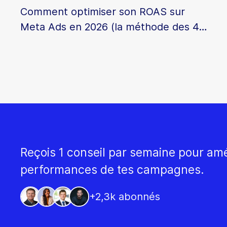
Comment optimiser son ROAS sur
Meta Ads en 2026 (la méthode des 4
indicateurs)
Reçois 1 conseil par semaine pour amé
performances de tes campagnes.
+2,3k abonnés