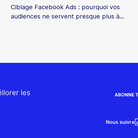
Ciblage Facebook Ads : pourquoi vos
audiences ne servent presque plus à
rien en 2026
liorer les
ABONNE T
Nous suivre