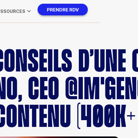
PRENDRE RDV
ESSOURCES
 CONSEILS D’UNE
NO, CEO @IM'GEN
 CONTENU (400K+