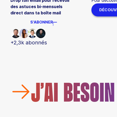
Drop ton email pour recevoir
Pour découvri
des astuces bi-mensuels
DÉCOUVR
direct dans ta boîte mail
S'ABONNER
+2,3k abonnés
J’AI BESOI